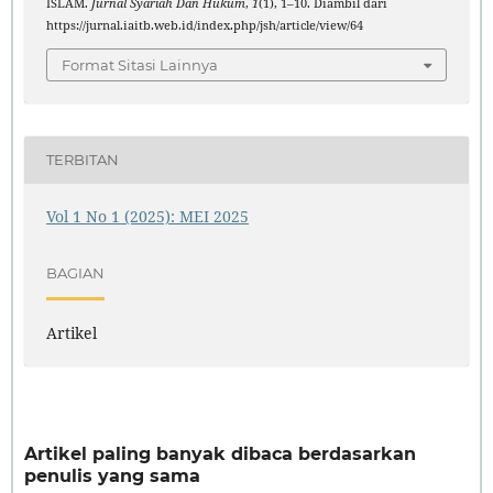
ISLAM.
Jurnal Syariah Dan Hukum
,
1
(1), 1–10. Diambil dari
https://jurnal.iaitb.web.id/index.php/jsh/article/view/64
Format Sitasi Lainnya
TERBITAN
Vol 1 No 1 (2025): MEI 2025
BAGIAN
Artikel
Artikel paling banyak dibaca berdasarkan
penulis yang sama